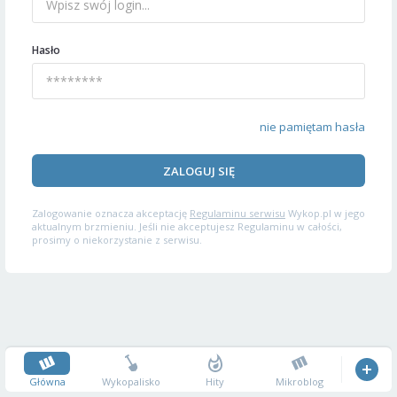
Hasło
nie pamiętam hasła
ZALOGUJ SIĘ
Zalogowanie oznacza akceptację
Regulaminu serwisu
Wykop.pl w jego
aktualnym brzmieniu. Jeśli nie akceptujesz Regulaminu w całości,
prosimy o niekorzystanie z serwisu.
Główna
Wykopalisko
Hity
Mikroblog