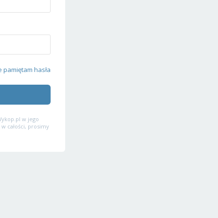
e pamiętam hasła
ykop.pl w jego
 w całości, prosimy