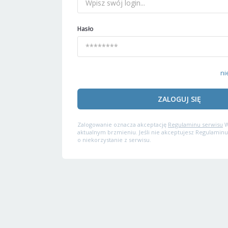
Hasło
ni
ZALOGUJ SIĘ
Zalogowanie oznacza akceptację
Regulaminu serwisu
W
aktualnym brzmieniu. Jeśli nie akceptujesz Regulaminu
o niekorzystanie z serwisu.