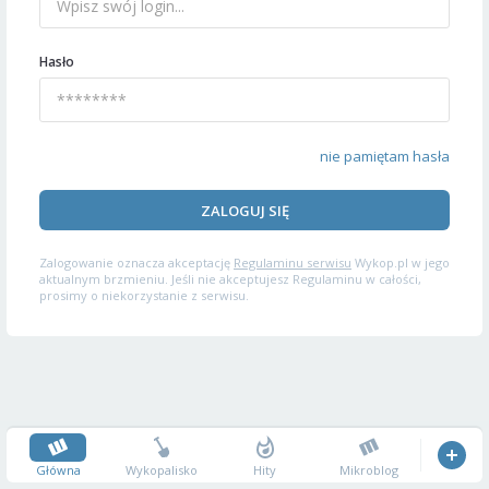
Hasło
nie pamiętam hasła
ZALOGUJ SIĘ
Zalogowanie oznacza akceptację
Regulaminu serwisu
Wykop.pl w jego
aktualnym brzmieniu. Jeśli nie akceptujesz Regulaminu w całości,
prosimy o niekorzystanie z serwisu.
Główna
Wykopalisko
Hity
Mikroblog