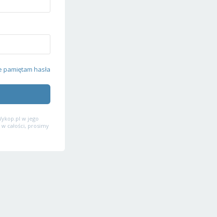
e pamiętam hasła
ykop.pl w jego
 w całości, prosimy