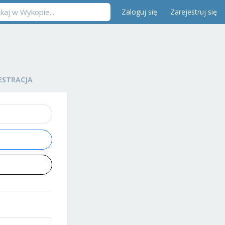
Zaloguj się
Zarejestruj się
ESTRACJA