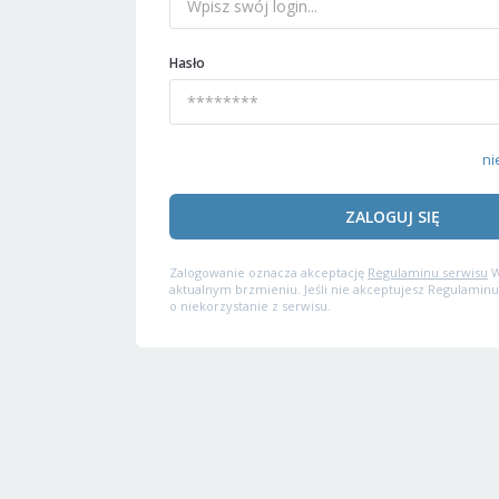
Hasło
ni
ZALOGUJ SIĘ
Zalogowanie oznacza akceptację
Regulaminu serwisu
W
aktualnym brzmieniu. Jeśli nie akceptujesz Regulaminu
o niekorzystanie z serwisu.