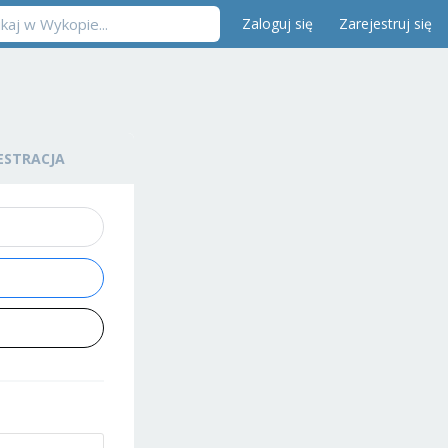
Zaloguj się
Zarejestruj się
ESTRACJA