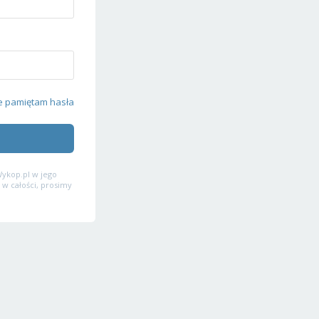
e pamiętam hasła
ykop.pl w jego
 w całości, prosimy