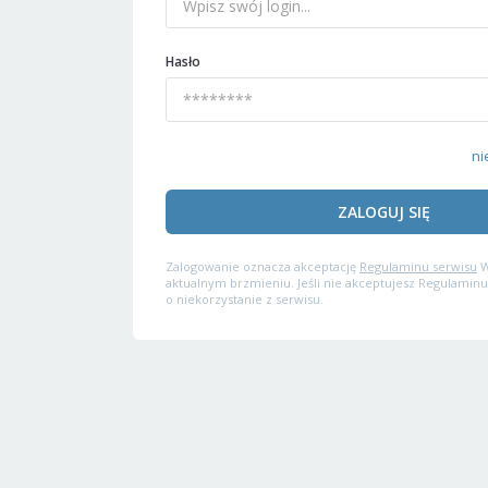
Hasło
ni
ZALOGUJ SIĘ
Zalogowanie oznacza akceptację
Regulaminu serwisu
W
aktualnym brzmieniu. Jeśli nie akceptujesz Regulaminu
o niekorzystanie z serwisu.