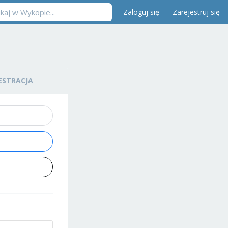
Zaloguj się
Zarejestruj się
ESTRACJA