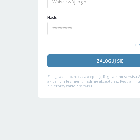
Hasło
ni
ZALOGUJ SIĘ
Zalogowanie oznacza akceptację
Regulaminu serwisu
W
aktualnym brzmieniu. Jeśli nie akceptujesz Regulaminu
o niekorzystanie z serwisu.