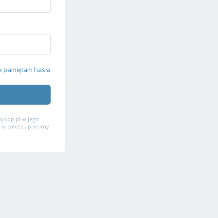
e pamiętam hasła
ykop.pl w jego
 w całości, prosimy