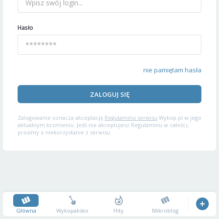
Hasło
nie pamiętam hasła
ZALOGUJ SIĘ
Zalogowanie oznacza akceptację
Regulaminu serwisu
Wykop.pl w jego
aktualnym brzmieniu. Jeśli nie akceptujesz Regulaminu w całości,
prosimy o niekorzystanie z serwisu.
Główna
Wykopalisko
Hity
Mikroblog