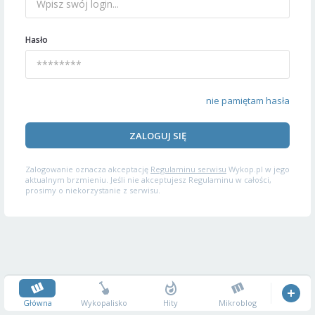
Hasło
nie pamiętam hasła
ZALOGUJ SIĘ
Zalogowanie oznacza akceptację
Regulaminu serwisu
Wykop.pl w jego
aktualnym brzmieniu. Jeśli nie akceptujesz Regulaminu w całości,
prosimy o niekorzystanie z serwisu.
Główna
Wykopalisko
Hity
Mikroblog