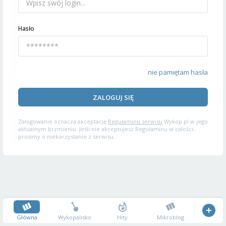
Hasło
nie pamiętam hasła
ZALOGUJ SIĘ
Zalogowanie oznacza akceptację
Regulaminu serwisu
Wykop.pl w jego
aktualnym brzmieniu. Jeśli nie akceptujesz Regulaminu w całości,
prosimy o niekorzystanie z serwisu.
Główna
Wykopalisko
Hity
Mikroblog