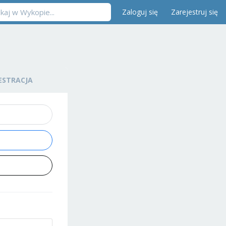
Zaloguj się
Zarejestruj się
ESTRACJA