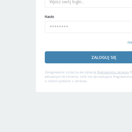
Hasło
ni
ZALOGUJ SIĘ
Zalogowanie oznacza akceptację
Regulaminu serwisu
W
aktualnym brzmieniu. Jeśli nie akceptujesz Regulaminu
o niekorzystanie z serwisu.