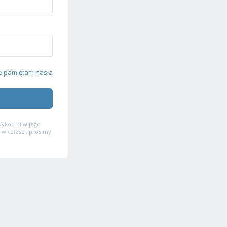
e pamiętam hasła
ykop.pl w jego
 w całości, prosimy