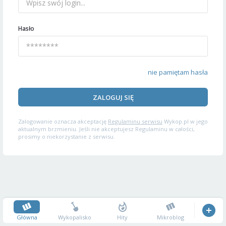
Hasło
nie pamiętam hasła
ZALOGUJ SIĘ
Zalogowanie oznacza akceptację
Regulaminu serwisu
Wykop.pl w jego
aktualnym brzmieniu. Jeśli nie akceptujesz Regulaminu w całości,
prosimy o niekorzystanie z serwisu.
Główna
Wykopalisko
Hity
Mikroblog