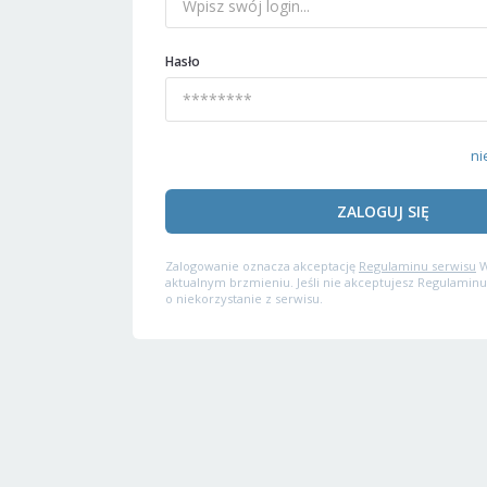
Hasło
ni
ZALOGUJ SIĘ
Zalogowanie oznacza akceptację
Regulaminu serwisu
W
aktualnym brzmieniu. Jeśli nie akceptujesz Regulaminu
o niekorzystanie z serwisu.