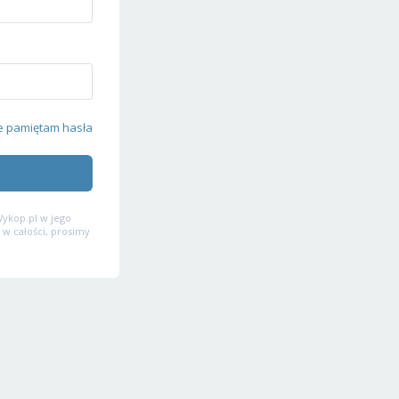
e pamiętam hasła
ykop.pl w jego
 w całości, prosimy