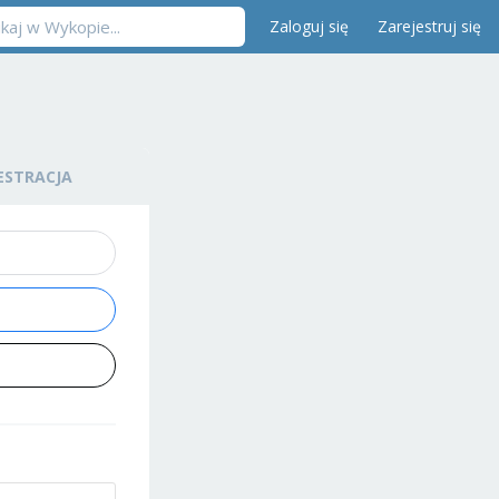
Zaloguj się
Zarejestruj się
ESTRACJA