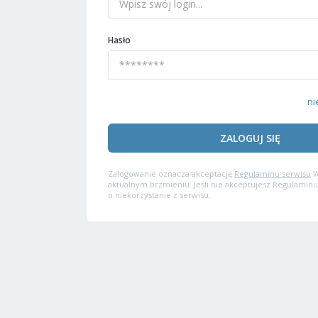
Hasło
ni
ZALOGUJ SIĘ
Zalogowanie oznacza akceptację
Regulaminu serwisu
W
aktualnym brzmieniu. Jeśli nie akceptujesz Regulaminu
o niekorzystanie z serwisu.