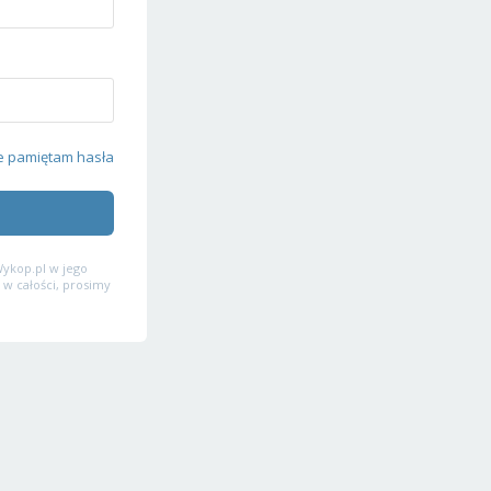
e pamiętam hasła
ykop.pl w jego
 w całości, prosimy