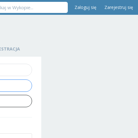
Zaloguj się
Zarejestruj się
ESTRACJA