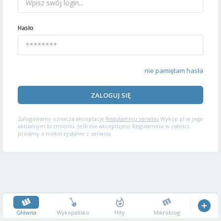
Hasło
nie pamiętam hasła
ZALOGUJ SIĘ
Zalogowanie oznacza akceptację
Regulaminu serwisu
Wykop.pl w jego
aktualnym brzmieniu. Jeśli nie akceptujesz Regulaminu w całości,
prosimy o niekorzystanie z serwisu.
Główna
Wykopalisko
Hity
Mikroblog