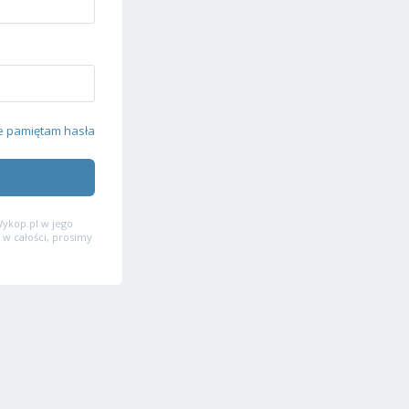
e pamiętam hasła
ykop.pl w jego
 w całości, prosimy