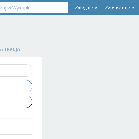
Zaloguj się
Zarejestruj się
ESTRACJA