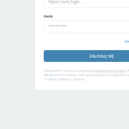
Hasło
ni
ZALOGUJ SIĘ
Zalogowanie oznacza akceptację
Regulaminu serwisu
W
aktualnym brzmieniu. Jeśli nie akceptujesz Regulaminu
o niekorzystanie z serwisu.