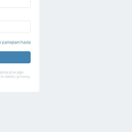
e pamiętam hasła
ykop.pl w jego
 w całości, prosimy