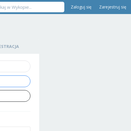
Zaloguj się
Zarejestruj się
ESTRACJA