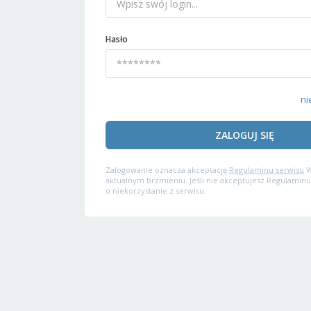
Hasło
ni
ZALOGUJ SIĘ
Zalogowanie oznacza akceptację
Regulaminu serwisu
W
aktualnym brzmieniu. Jeśli nie akceptujesz Regulaminu
o niekorzystanie z serwisu.