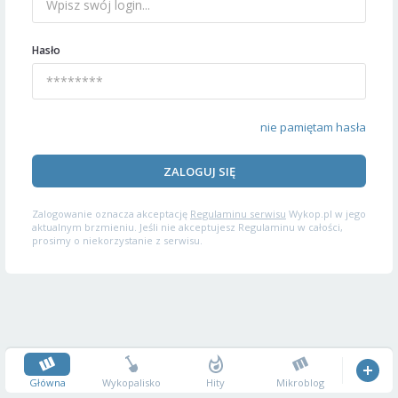
Hasło
nie pamiętam hasła
ZALOGUJ SIĘ
Zalogowanie oznacza akceptację
Regulaminu serwisu
Wykop.pl w jego
aktualnym brzmieniu. Jeśli nie akceptujesz Regulaminu w całości,
prosimy o niekorzystanie z serwisu.
Główna
Wykopalisko
Hity
Mikroblog