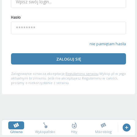
Hasło
nie pamiętam hasła
ZALOGUJ SIĘ
Zalogowanie oznacza akceptację
Regulaminu serwisu
Wykop.pl w jego
aktualnym brzmieniu. Jeśli nie akceptujesz Regulaminu w całości,
prosimy o niekorzystanie z serwisu.
Główna
Wykopalisko
Hity
Mikroblog