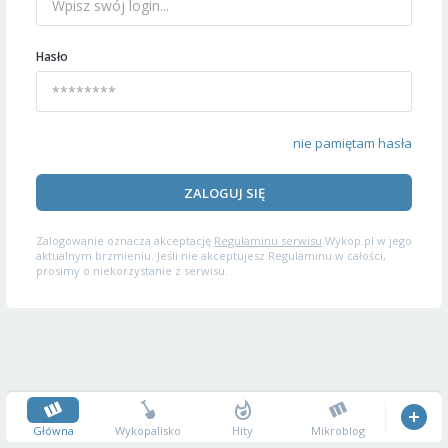
Hasło
nie pamiętam hasła
ZALOGUJ SIĘ
Zalogowanie oznacza akceptację
Regulaminu serwisu
Wykop.pl w jego
aktualnym brzmieniu. Jeśli nie akceptujesz Regulaminu w całości,
prosimy o niekorzystanie z serwisu.
Główna
Wykopalisko
Hity
Mikroblog