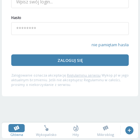
Hasło
nie pamiętam hasła
ZALOGUJ SIĘ
Zalogowanie oznacza akceptację
Regulaminu serwisu
Wykop.pl w jego
aktualnym brzmieniu. Jeśli nie akceptujesz Regulaminu w całości,
prosimy o niekorzystanie z serwisu.
Główna
Wykopalisko
Hity
Mikroblog