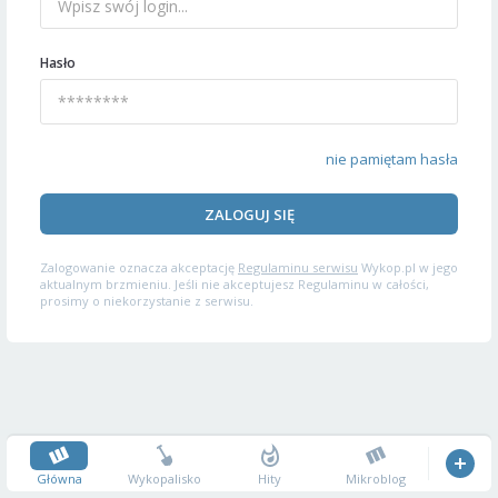
Hasło
nie pamiętam hasła
ZALOGUJ SIĘ
Zalogowanie oznacza akceptację
Regulaminu serwisu
Wykop.pl w jego
aktualnym brzmieniu. Jeśli nie akceptujesz Regulaminu w całości,
prosimy o niekorzystanie z serwisu.
Główna
Wykopalisko
Hity
Mikroblog