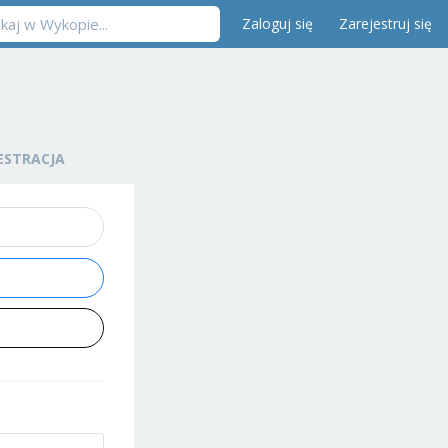
Zaloguj się
Zarejestruj się
ESTRACJA