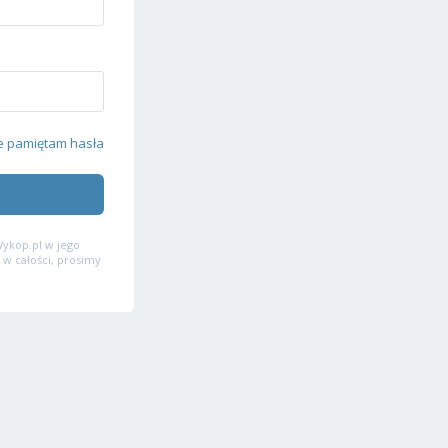
e pamiętam hasła
ykop.pl w jego
 w całości, prosimy