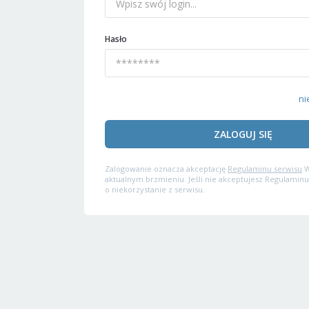
Hasło
ni
ZALOGUJ SIĘ
Zalogowanie oznacza akceptację
Regulaminu serwisu
W
aktualnym brzmieniu. Jeśli nie akceptujesz Regulaminu
o niekorzystanie z serwisu.