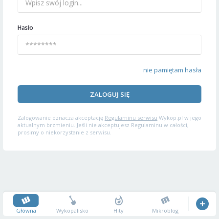
Hasło
nie pamiętam hasła
ZALOGUJ SIĘ
Zalogowanie oznacza akceptację
Regulaminu serwisu
Wykop.pl w jego
aktualnym brzmieniu. Jeśli nie akceptujesz Regulaminu w całości,
prosimy o niekorzystanie z serwisu.
Główna
Wykopalisko
Hity
Mikroblog