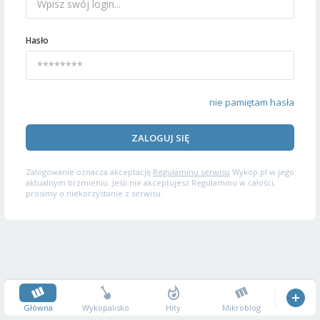
Hasło
nie pamiętam hasła
ZALOGUJ SIĘ
Zalogowanie oznacza akceptację
Regulaminu serwisu
Wykop.pl w jego
aktualnym brzmieniu. Jeśli nie akceptujesz Regulaminu w całości,
prosimy o niekorzystanie z serwisu.
Główna
Wykopalisko
Hity
Mikroblog