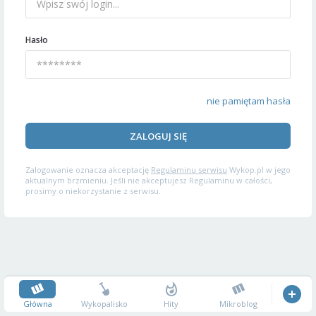
Hasło
nie pamiętam hasła
ZALOGUJ SIĘ
Zalogowanie oznacza akceptację
Regulaminu serwisu
Wykop.pl w jego
aktualnym brzmieniu. Jeśli nie akceptujesz Regulaminu w całości,
prosimy o niekorzystanie z serwisu.
Główna
Wykopalisko
Hity
Mikroblog