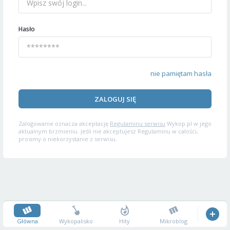
Hasło
nie pamiętam hasła
ZALOGUJ SIĘ
Zalogowanie oznacza akceptację
Regulaminu serwisu
Wykop.pl w jego
aktualnym brzmieniu. Jeśli nie akceptujesz Regulaminu w całości,
prosimy o niekorzystanie z serwisu.
Główna
Wykopalisko
Hity
Mikroblog