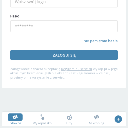
Hasło
nie pamiętam hasła
ZALOGUJ SIĘ
Zalogowanie oznacza akceptację
Regulaminu serwisu
Wykop.pl w jego
aktualnym brzmieniu. Jeśli nie akceptujesz Regulaminu w całości,
prosimy o niekorzystanie z serwisu.
Główna
Wykopalisko
Hity
Mikroblog