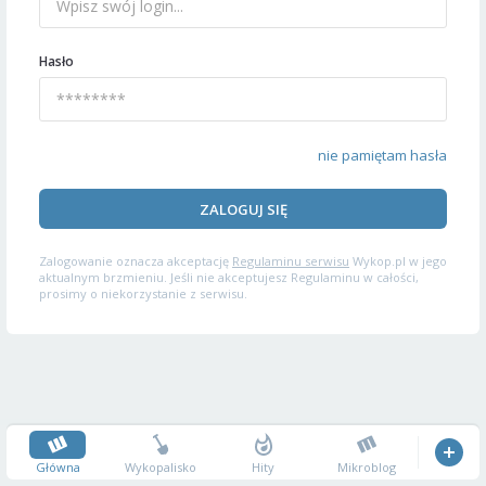
Hasło
nie pamiętam hasła
ZALOGUJ SIĘ
Zalogowanie oznacza akceptację
Regulaminu serwisu
Wykop.pl w jego
aktualnym brzmieniu. Jeśli nie akceptujesz Regulaminu w całości,
prosimy o niekorzystanie z serwisu.
Główna
Wykopalisko
Hity
Mikroblog