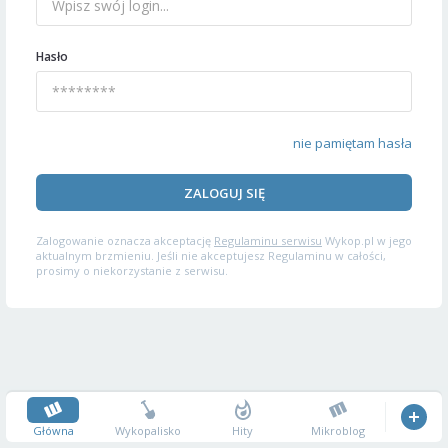
Hasło
nie pamiętam hasła
ZALOGUJ SIĘ
Zalogowanie oznacza akceptację
Regulaminu serwisu
Wykop.pl w jego
aktualnym brzmieniu. Jeśli nie akceptujesz Regulaminu w całości,
prosimy o niekorzystanie z serwisu.
Główna
Wykopalisko
Hity
Mikroblog