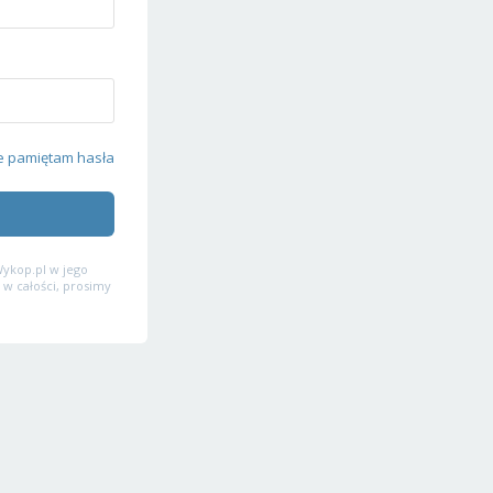
e pamiętam hasła
ykop.pl w jego
 w całości, prosimy