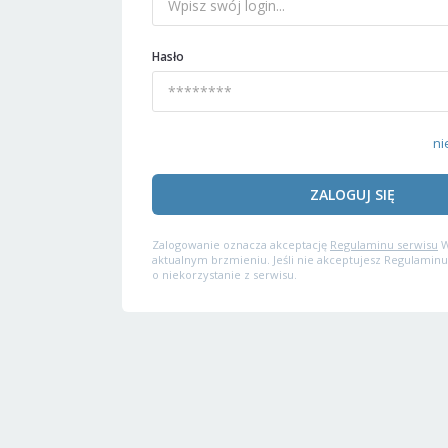
Hasło
ni
ZALOGUJ SIĘ
Zalogowanie oznacza akceptację
Regulaminu serwisu
W
aktualnym brzmieniu. Jeśli nie akceptujesz Regulaminu
o niekorzystanie z serwisu.