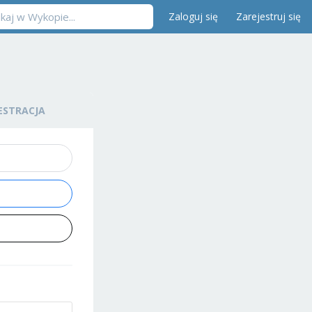
Zaloguj się
Zarejestruj się
ESTRACJA