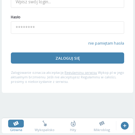
Hasło
nie pamiętam hasła
ZALOGUJ SIĘ
Zalogowanie oznacza akceptację
Regulaminu serwisu
Wykop.pl w jego
aktualnym brzmieniu. Jeśli nie akceptujesz Regulaminu w całości,
prosimy o niekorzystanie z serwisu.
Główna
Wykopalisko
Hity
Mikroblog