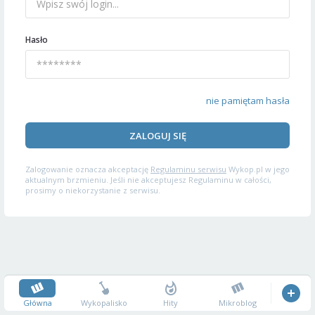
Hasło
nie pamiętam hasła
ZALOGUJ SIĘ
Zalogowanie oznacza akceptację
Regulaminu serwisu
Wykop.pl w jego
aktualnym brzmieniu. Jeśli nie akceptujesz Regulaminu w całości,
prosimy o niekorzystanie z serwisu.
Główna
Wykopalisko
Hity
Mikroblog