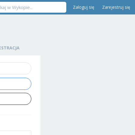
Zaloguj się
Zarejestruj się
ESTRACJA