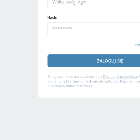
Hasło
ni
ZALOGUJ SIĘ
Zalogowanie oznacza akceptację
Regulaminu serwisu
W
aktualnym brzmieniu. Jeśli nie akceptujesz Regulaminu
o niekorzystanie z serwisu.