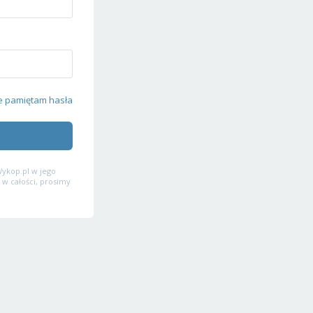
e pamiętam hasła
ykop.pl w jego
 w całości, prosimy