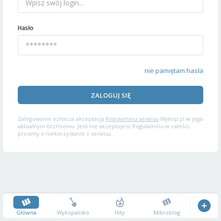
Hasło
nie pamiętam hasła
ZALOGUJ SIĘ
Zalogowanie oznacza akceptację
Regulaminu serwisu
Wykop.pl w jego
aktualnym brzmieniu. Jeśli nie akceptujesz Regulaminu w całości,
prosimy o niekorzystanie z serwisu.
Główna
Wykopalisko
Hity
Mikroblog