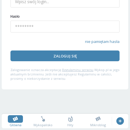
Hasło
nie pamiętam hasła
ZALOGUJ SIĘ
Zalogowanie oznacza akceptację
Regulaminu serwisu
Wykop.pl w jego
aktualnym brzmieniu. Jeśli nie akceptujesz Regulaminu w całości,
prosimy o niekorzystanie z serwisu.
Główna
Wykopalisko
Hity
Mikroblog