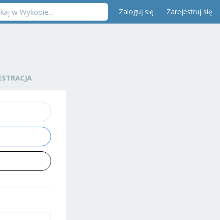
Zaloguj się
Zarejestruj się
ESTRACJA