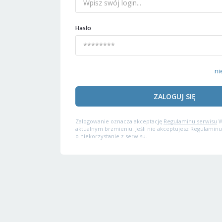
Hasło
ni
ZALOGUJ SIĘ
Zalogowanie oznacza akceptację
Regulaminu serwisu
W
aktualnym brzmieniu. Jeśli nie akceptujesz Regulaminu
o niekorzystanie z serwisu.