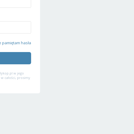
e pamiętam hasła
ykop.pl w jego
 w całości, prosimy