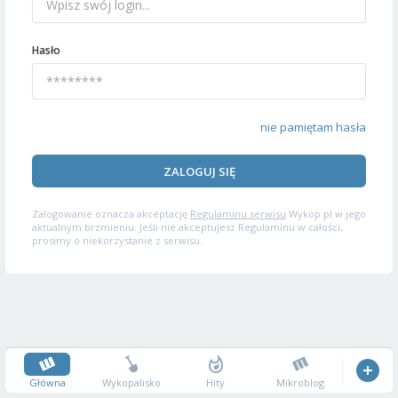
Hasło
nie pamiętam hasła
ZALOGUJ SIĘ
Zalogowanie oznacza akceptację
Regulaminu serwisu
Wykop.pl w jego
aktualnym brzmieniu. Jeśli nie akceptujesz Regulaminu w całości,
prosimy o niekorzystanie z serwisu.
Główna
Wykopalisko
Hity
Mikroblog