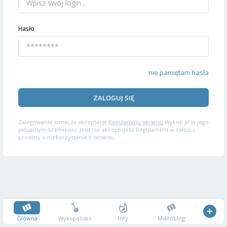
Hasło
nie pamiętam hasła
ZALOGUJ SIĘ
Zalogowanie oznacza akceptację
Regulaminu serwisu
Wykop.pl w jego
aktualnym brzmieniu. Jeśli nie akceptujesz Regulaminu w całości,
prosimy o niekorzystanie z serwisu.
Główna
Wykopalisko
Hity
Mikroblog