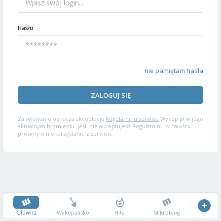
Hasło
nie pamiętam hasła
ZALOGUJ SIĘ
Zalogowanie oznacza akceptację
Regulaminu serwisu
Wykop.pl w jego
aktualnym brzmieniu. Jeśli nie akceptujesz Regulaminu w całości,
prosimy o niekorzystanie z serwisu.
Główna
Wykopalisko
Hity
Mikroblog