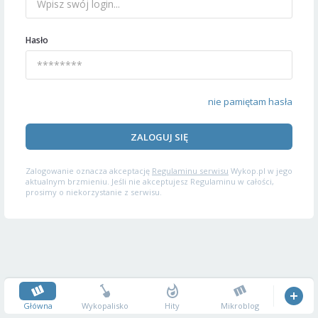
Hasło
nie pamiętam hasła
ZALOGUJ SIĘ
Zalogowanie oznacza akceptację
Regulaminu serwisu
Wykop.pl w jego
aktualnym brzmieniu. Jeśli nie akceptujesz Regulaminu w całości,
prosimy o niekorzystanie z serwisu.
Główna
Wykopalisko
Hity
Mikroblog