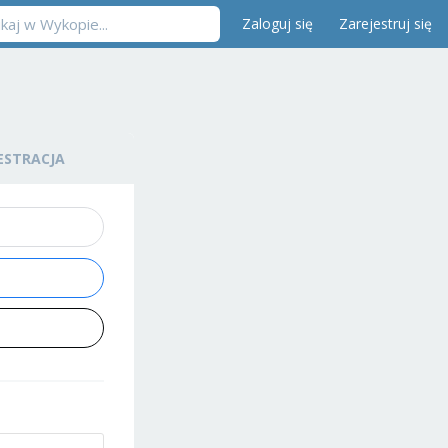
Zaloguj się
Zarejestruj się
ESTRACJA