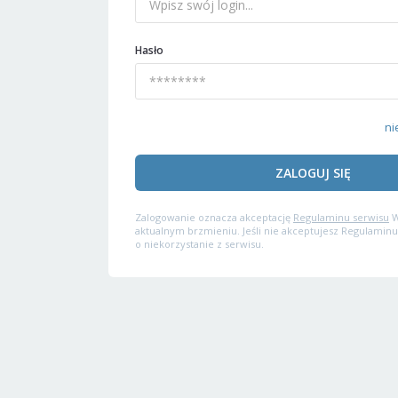
Hasło
ni
ZALOGUJ SIĘ
Zalogowanie oznacza akceptację
Regulaminu serwisu
W
aktualnym brzmieniu. Jeśli nie akceptujesz Regulaminu
o niekorzystanie z serwisu.