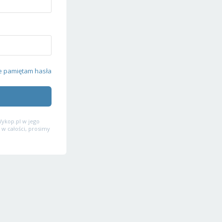
e pamiętam hasła
ykop.pl w jego
 w całości, prosimy