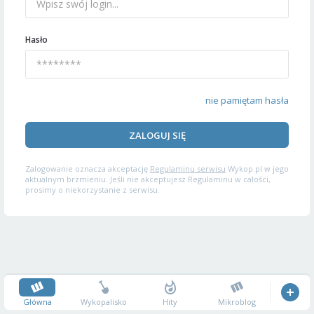
Hasło
nie pamiętam hasła
ZALOGUJ SIĘ
Zalogowanie oznacza akceptację
Regulaminu serwisu
Wykop.pl w jego
aktualnym brzmieniu. Jeśli nie akceptujesz Regulaminu w całości,
prosimy o niekorzystanie z serwisu.
Główna
Wykopalisko
Hity
Mikroblog