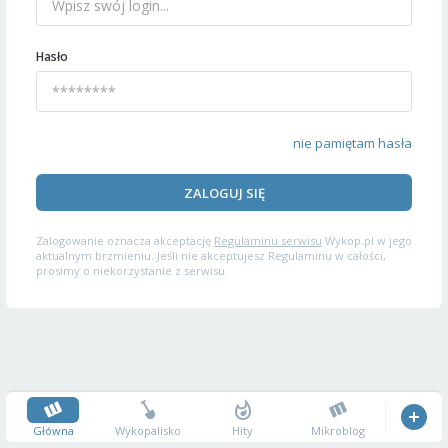
Hasło
nie pamiętam hasła
ZALOGUJ SIĘ
Zalogowanie oznacza akceptację
Regulaminu serwisu
Wykop.pl w jego
aktualnym brzmieniu. Jeśli nie akceptujesz Regulaminu w całości,
prosimy o niekorzystanie z serwisu.
Główna
Wykopalisko
Hity
Mikroblog