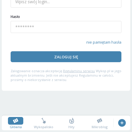
Hasło
nie pamiętam hasła
ZALOGUJ SIĘ
Zalogowanie oznacza akceptację
Regulaminu serwisu
Wykop.pl w jego
aktualnym brzmieniu. Jeśli nie akceptujesz Regulaminu w całości,
prosimy o niekorzystanie z serwisu.
Główna
Wykopalisko
Hity
Mikroblog