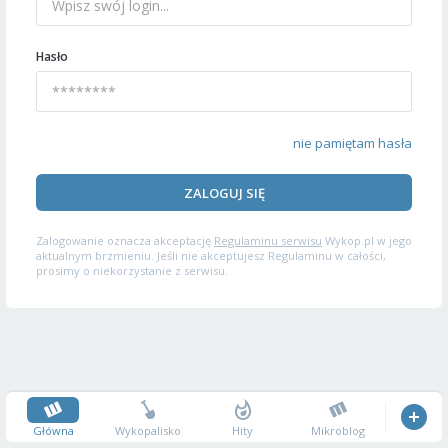
Hasło
nie pamiętam hasła
ZALOGUJ SIĘ
Zalogowanie oznacza akceptację
Regulaminu serwisu
Wykop.pl w jego
aktualnym brzmieniu. Jeśli nie akceptujesz Regulaminu w całości,
prosimy o niekorzystanie z serwisu.
Główna
Wykopalisko
Hity
Mikroblog