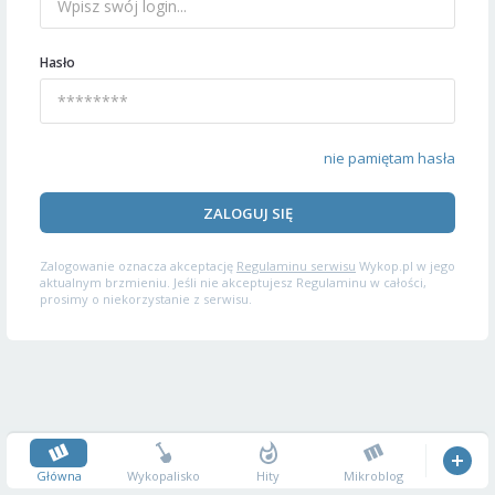
Hasło
nie pamiętam hasła
ZALOGUJ SIĘ
Zalogowanie oznacza akceptację
Regulaminu serwisu
Wykop.pl w jego
aktualnym brzmieniu. Jeśli nie akceptujesz Regulaminu w całości,
prosimy o niekorzystanie z serwisu.
Główna
Wykopalisko
Hity
Mikroblog