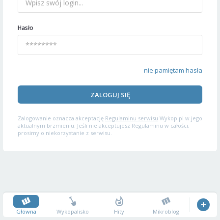
Hasło
nie pamiętam hasła
ZALOGUJ SIĘ
Zalogowanie oznacza akceptację
Regulaminu serwisu
Wykop.pl w jego
aktualnym brzmieniu. Jeśli nie akceptujesz Regulaminu w całości,
prosimy o niekorzystanie z serwisu.
Główna
Wykopalisko
Hity
Mikroblog