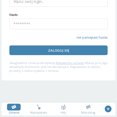
Hasło
nie pamiętam hasła
ZALOGUJ SIĘ
Zalogowanie oznacza akceptację
Regulaminu serwisu
Wykop.pl w jego
aktualnym brzmieniu. Jeśli nie akceptujesz Regulaminu w całości,
prosimy o niekorzystanie z serwisu.
Główna
Wykopalisko
Hity
Mikroblog