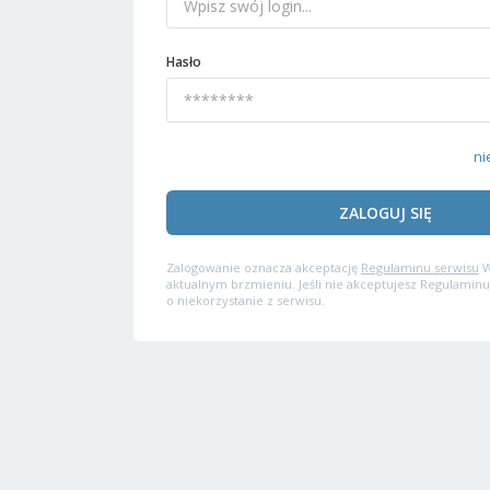
Hasło
ni
ZALOGUJ SIĘ
Zalogowanie oznacza akceptację
Regulaminu serwisu
W
aktualnym brzmieniu. Jeśli nie akceptujesz Regulaminu
o niekorzystanie z serwisu.