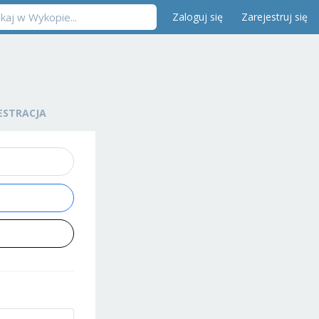
Zaloguj się
Zarejestruj się
ESTRACJA