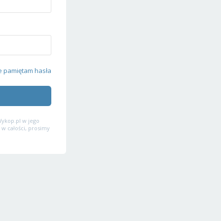
e pamiętam hasła
ykop.pl w jego
 w całości, prosimy