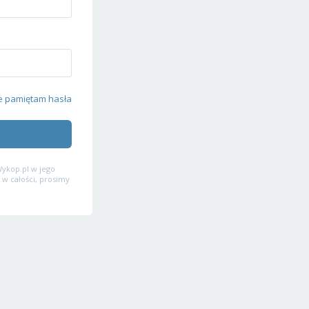
e pamiętam hasła
ykop.pl w jego
 w całości, prosimy