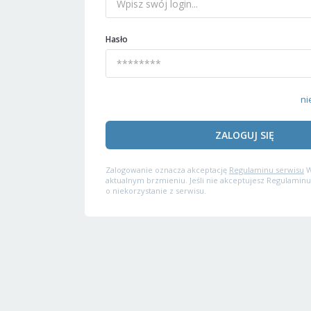
Hasło
ni
ZALOGUJ SIĘ
Zalogowanie oznacza akceptację
Regulaminu serwisu
W
aktualnym brzmieniu. Jeśli nie akceptujesz Regulaminu
o niekorzystanie z serwisu.