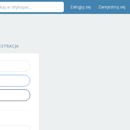
Zaloguj się
Zarejestruj się
ESTRACJA